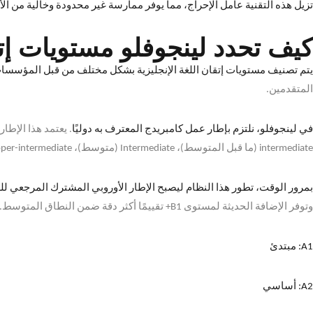
تزيل هذه التقنية عامل الإحراج، مما يوفر ممارسة غير محدودة وخالية من الأ
كيف تحدد لينجوفلو مستويات إتقا
يتم تصنيف مستويات إتقان اللغة الإنجليزية بشكل مختلف من قبل المؤسسات 
المتقدمين
.
في لينجوفلو، نلتزم بإطار عمل كامبريدج المعترف به دوليًا
.
يعتمد هذا الإطار
intermediate (
ما قبل المتوسط
)
،
Intermediate (
متوسط
)
،
per-intermediate (
بمرور الوقت، تطور هذا النظام ليصبح الإطار الأوروبي المشترك المرجعي ل
وتوفر الإضافة الحديثة لمستوى
B1+
تقييمًا أكثر دقة ضمن النطاق المتوسط
.
A1:
مبتدئ
A2:
أساسي