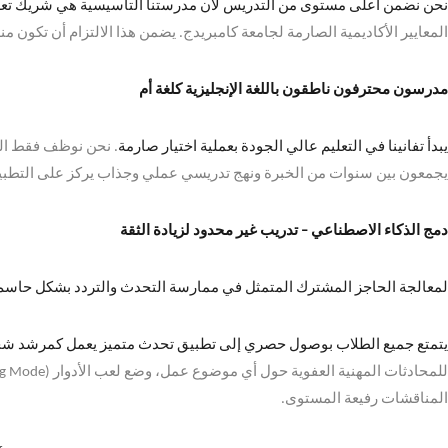
نحن نضمن أعلى مستوى من التدريس لأن مدرستنا التأسيسية هي شريك تع
المعايير الأكاديمية الصارمة لجامعة كامبريدج
.
يضمن هذا الالتزام أن تكون منهج
مدرسون محترفون ناطقون باللغة الإنجليزية كلغة أم
يبدأ تفانينا في التعليم عالي الجودة بعملية اختيار صارمة
.
نحن نوظف فقط المت
يجمعون بين سنوات من الخبرة ونهج تدريسي عملي وجذاب يركز على التطبيق
دمج الذكاء الاصطناعي
–
تدريب غير محدود لزيادة الثقة
لمعالجة الحاجز المشترك المتمثل في ممارسة التحدث والتردد بشكل حاسم،
يتمتع جميع الطلاب بوصول حصري إلى تطبيق تحدث متميز يعمل كمرشد شخص
للمحادثات المهنية العفوية حول أي موضوع عمل، وضع لعب الأدوار
(Role-Playing Mode) –
المناقشات رفيعة المستوى
.