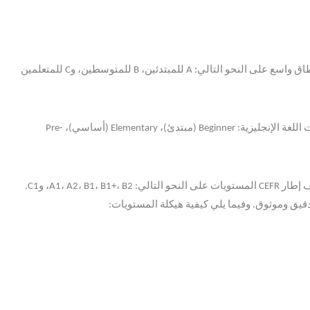
اق واسع على النحو التالي
: A
للمبتدئين،
B
للمتوسطين، و
C
للمتعلمين
اللغة الإنجليزية
: Beginner (
مبتدئ
)
،
Elementary (
أساسي
)
،
Pre-
 إطار
CEFR
المستويات على النحو التالي
: A1
B2
،
B1+
،
B1
،
A2
،
، و
C1.
دقيق وموثوق
.
وفيما يلي كيفية هيكلة المستويات
: