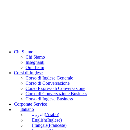
Chi Siamo
Chi Siamo
Insegnanti
Our Team
Corsi di Inglese
Corso di Inglese Generale
Corso di Conversazione
Corso Express di Conversazione
Corso di Conversazione Business
Corso di Inglese Business
Corporate Service
Italiano
(
Arabo
)
العربية
English
(
Inglese
)
Français
(
Francese
)