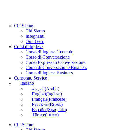
Chi Siamo
Chi Siamo
Insegnanti
Our Team
Corsi di Inglese
Corso di Inglese Generale
Corso di Conversazione
Corso Express di Conversazione
Corso di Conversazione Business
Corso di Inglese Business
Corporate Service
Italiano
(
Arabo
)
العربية
English
(
Inglese
)
Français
(
Francese
)
Русский
(
Russo
)
Español
(
Spagnolo
)
Türkçe
(
Turco
)
Chi Siamo
Chi Siamo