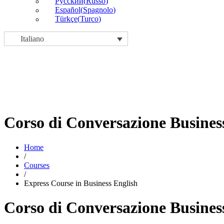
Русский
(
Russo
)
Español
(
Spagnolo
)
Türkçe
(
Turco
)
Italiano
Corso di Conversazione Busines
Home
/
Courses
/
Express Course in Business English
Corso di Conversazione Busines