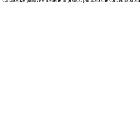
conoscenze passive e metterle in pratica, piuttosto che concentrarsi su