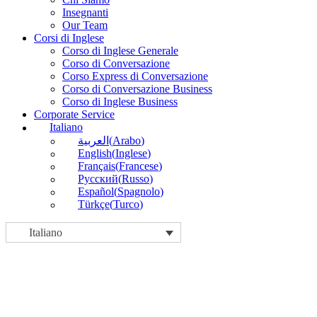
Insegnanti
Our Team
Corsi di Inglese
Corso di Inglese Generale
Corso di Conversazione
Corso Express di Conversazione
Corso di Conversazione Business
Corso di Inglese Business
Corporate Service
Italiano
(
Arabo
)
العربية
English
(
Inglese
)
Français
(
Francese
)
Русский
(
Russo
)
Español
(
Spagnolo
)
Türkçe
(
Turco
)
Italiano