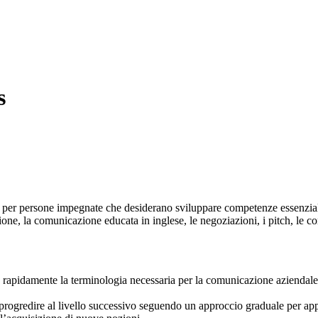
s
er persone impegnate che desiderano sviluppare competenze essenziali p
ione, la comunicazione educata in inglese, le negoziazioni, i pitch, le con
e rapidamente la terminologia necessaria per la comunicazione aziendale q
rogredire al livello successivo seguendo un approccio graduale per appr