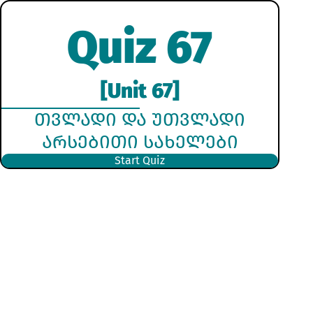
Quiz 67
[Unit 67]
ᲗᲕᲚᲐᲓᲘ ᲓᲐ ᲣᲗᲕᲚᲐᲓᲘ
ᲐᲠᲡᲔᲑᲘᲗᲘ ᲡᲐᲮᲔᲚᲔᲑᲘ
Start Quiz