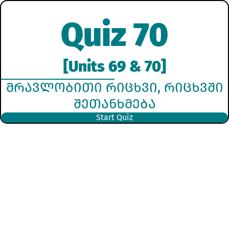
Quiz 70
[Units 69 & 70]
ᲛᲠᲐᲕᲚᲝᲑᲘᲗᲘ ᲠᲘᲪᲮᲕᲘ, ᲠᲘᲪᲮᲕᲨᲘ
ᲨᲔᲗᲐᲜᲮᲛᲔᲑᲐ
Start Quiz