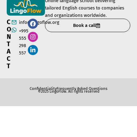
Online language school delivering
tailored English courses to companies
and organizations worldwide.
C
info@lingoflow.org
Book a call
O
+995
N
555
T
298
A
557
C
T
Confidentiality
Frequently Asked Questions
©2025 LingoFlow. All rights reserved